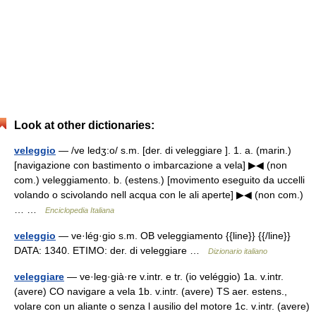
Look at other dictionaries:
veleggio
— /ve ledʒ:o/ s.m. [der. di veleggiare ]. 1. a. (marin.)
[navigazione con bastimento o imbarcazione a vela] ▶◀ (non
com.) veleggiamento. b. (estens.) [movimento eseguito da uccelli
volando o scivolando nell acqua con le ali aperte] ▶◀ (non com.)
… …
Enciclopedia Italiana
veleggio
— ve·lég·gio s.m. OB veleggiamento {{line}} {{/line}}
DATA: 1340. ETIMO: der. di veleggiare …
Dizionario italiano
veleggiare
— ve·leg·già·re v.intr. e tr. (io veléggio) 1a. v.intr.
(avere) CO navigare a vela 1b. v.intr. (avere) TS aer. estens.,
volare con un aliante o senza l ausilio del motore 1c. v.intr. (avere)