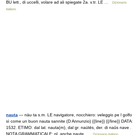
BU lett., di uccelli, volare ad ali spiegate 2a. v.tr. LE …
Dizionario
italiano
nauta
— nàu·ta s.m. LE navigatore, nocchiero: veleggio pe l golfo
sì come un buon nauta sannite (D Annunzio) {{line}} {{/line}} DATA:
1532. ETIMO: dal lat. nauta(m), dal gr. naútēs, der. di naûs nave .
NOTA GRAMMATICALE: pl. anche naute …
Dizionario italiano