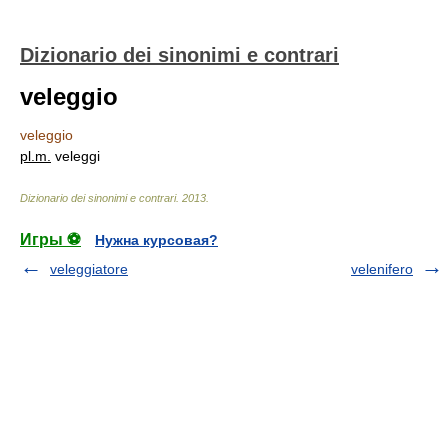
Dizionario dei sinonimi e contrari
veleggio
veleggio
pl.
m.
veleggi
Dizionario dei sinonimi e contrari
.
2013
.
Игры ⚽
Нужна курсовая?
veleggiatore
velenifero