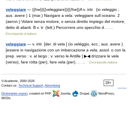
veleggiare
— {{hw}}{{veleggiare}}{{/hw}}A v. intr. (io veleggio ;
aus. avere ) 1 (mar.) Navigare a vela: veleggiare sull oceano. 2
(aeron.) Volare senza motore, o senza diretto impiego del motore,
detto di alianti. B v. tr. (lett.) Percorrere uno specchio d… …
Enciclopedia di italiano
veleggiare
— v. intr. [der. di vela ] (io veléggio, ecc.; aus. avere ).
[essere in navigazione con un imbarcazione a vela, assol. o con la
prep. verso : v. al largo ; v. verso le Antille ] ▶◀ drizzare le vele
(verso), fare rotta (per), fare vela (per).… …
Enciclopedia Italiana
© Academic, 2000-2026
18+
Contact us:
Technical Support
,
Advertising
Dictionaries export
, created on PHP,
Joomla,
Drupal,
WordPress,
MODx.